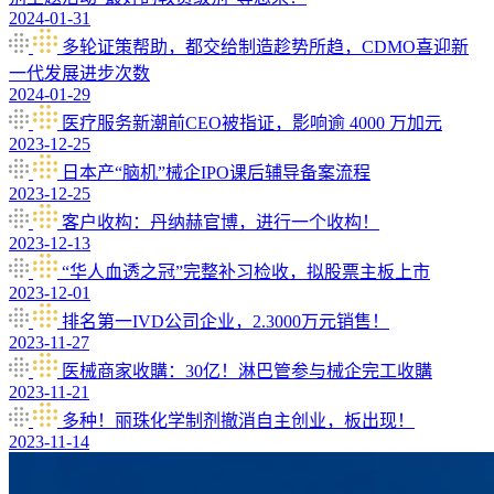
2024-01-31
多轮证策帮助，都交给制造趁势所趋，CDMO喜迎新
一代发展进步次数
2024-01-29
医疗服务新潮前CEO被指证，影响逾 4000 万加元
2023-12-25
日本产“脑机”械企IPO课后辅导备案流程
2023-12-25
客户收构：丹纳赫官博，进行一个收构！
2023-12-13
“华人血透之冠”完整补习检收，拟股票主板上市
2023-12-01
排名第一IVD公司企业，2.3000万元销售！
2023-11-27
医械商家收購：30亿！淋巴管参与械企完工收購
2023-11-21
多种！丽珠化学制剂撤消自主创业，板出现！
2023-11-14