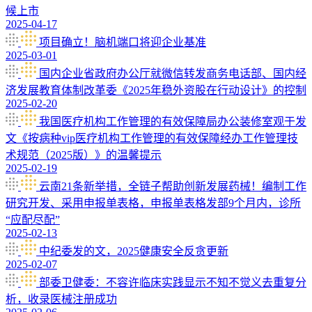
候上市
2025-04-17
项目确立！脑机端口将迎企业基准
2025-03-01
国内企业省政府办公厅就微信转发商务电话部、国内经
济发展教育体制改革委《2025年稳外资股在行动设计》的控制
2025-02-20
我国医疗机构工作管理的有效保障局办公装修室观于发
文《按病种vip医疗机构工作管理的有效保障经办工作管理技
术规范（2025版）》的温馨提示
2025-02-19
云南21条新举措，全链子帮助创新发展药械！编制工作
研究开发、采用申报单表格，申报单表格发部9个月内，诊所
“应配尽配”
2025-02-13
中纪委发的文，2025健康安全反贪更新
2025-02-07
部委卫健委：不容许临床实践显示不知不觉义去重复分
析，收录医械注册成功