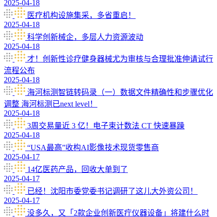
2025-04-18
医疗机构设施集采，多省重启！
2025-04-18
科学创新械企，多层人力资源波动
2025-04-18
才！创新性诊疗健身器械尤为审核与合理批准伸请试行
流程公布
2025-04-18
海河标测智链转码录（一）数据文件精确性和步骤优化
调整 海河标测已next level！
2025-04-18
3周交易量近 3 亿！电子束计数法 CT 快速暴躁
2025-04-18
“USA最高”收构AI影像技术现货零售商
2025-04-17
14亿医药产品，回收大单到了
2025-04-17
已经！沈阳市委党委书记调研了这儿大外资公司！
2025-04-17
没多久，又「2款企业创新医疔仪器设备」将建什么时