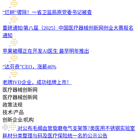
“烂树”拔除！一省卫监局原党委书记被查
重磅通知|第八届（2025）中国医疗器械创新网创业大赛报名
通知
苹果被曝正在开发AI医生 最早明年推出
“达芬奇”CEO，涨薪46%
老牌IVD企业，成功挂牌上市！
医疗器械创新网
医疗器械创新网
政策法规
技术/产品
创新企业/机构
对公布毛细血管旋磨电气支架等7类医用不锈钢实验室
耗材分类整理与码及医疗保险统一名的公示公告