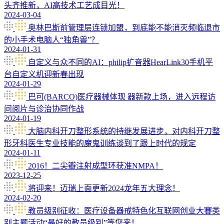
头齐推新，AI高技术工艺成目光！
2024-03-04
奥林巴斯前管理层连锁加盟，到底能不能消灭频临退市
的小手术电脑人“独角兽”？
2024-01-31
自定义与众不同的AI：philip扩音器HearLink30手机平
台自定义机迎新春出现
2024-01-29
巴可(BARCO)医疗器械体现 器新款上场，进入远程访
问阅片与诊治协同作战
2024-01-19
大脑内科开刀整形系统的持继发展进步，对内科开刀整
形牙科医生专业技能的魔鬼训练谈到了跟上时代的规定
2024-01-11
2016！二尖瓣注射成型环获准NMPA！
2023-12-25
将迎来！迈瑞上面更新2024龙年五大理念！
2024-02-20
教员级别征收：医疗设备器戒特色化互联网创业大賽类
别主题活动“最好的教员级别”等您来！