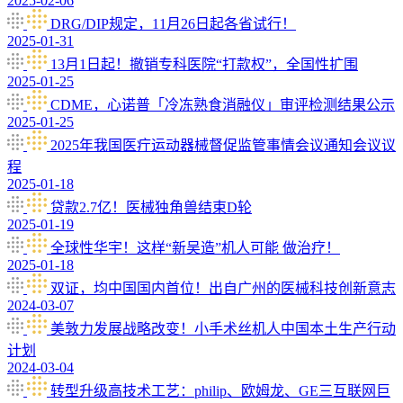
2025-02-06
DRG/DIP规定，11月26日起各省试行！
2025-01-31
13月1日起！撤销专科医院“打款权”，全国性扩围
2025-01-25
CDME，心诺普「冷冻熟食消融仪」审评检测结果公示
2025-01-25
2025年我国医疔运动器械督促监管事情会议通知会议议
程
2025-01-18
贷款2.7亿！医械独角兽结束D轮
2025-01-19
全球性华宇！这样“新吴造”机人可能 做治疗！
2025-01-18
双证，均中国国内首位！出自广州的医械科技创新意志
2024-03-07
美敦力发展战略改变！小手术丝机人中国本土生产行动
计划
2024-03-04
转型升级高技术工艺：philip、欧姆龙、GE三互联网巨