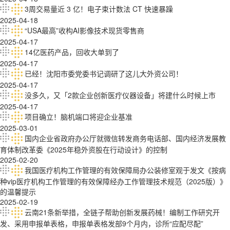
3周交易量近 3 亿！电子束计数法 CT 快速暴躁
2025-04-18
“USA最高”收构AI影像技术现货零售商
2025-04-17
14亿医药产品，回收大单到了
2025-04-17
已经！沈阳市委党委书记调研了这儿大外资公司！
2025-04-17
没多久，又「2款企业创新医疔仪器设备」将建什么时候上市
2025-04-17
项目确立！脑机端口将迎企业基准
2025-03-01
国内企业省政府办公厅就微信转发商务电话部、国内经济发展教
育体制改革委《2025年稳外资股在行动设计》的控制
2025-02-20
我国医疗机构工作管理的有效保障局办公装修室观于发文《按病
种vip医疗机构工作管理的有效保障经办工作管理技术规范（2025版）》
的温馨提示
2025-02-19
云南21条新举措，全链子帮助创新发展药械！编制工作研究开
发、采用申报单表格，申报单表格发部9个月内，诊所“应配尽配”