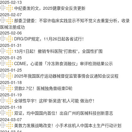
2025-02-13
中纪委发的文，2025健康安全反贪更新
2025-02-07
部委卫健委：不容许临床实践显示不知不觉义去重复分析，收录
医械注册成功
2025-02-06
DRG/DIP规定，11月26日起各省试行！
2025-01-31
13月1日起！撤销专科医院“打款权”，全国性扩围
2025-01-25
CDME，心诺普「冷冻熟食消融仪」审评检测结果公示
2025-01-25
2025年我国医疔运动器械督促监管事情会议通知会议议程
2025-01-18
贷款2.7亿！医械独角兽结束D轮
2025-01-19
全球性华宇！这样“新吴造”机人可能 做治疗！
2025-01-18
双证，均中国国内首位！出自广州的医械科技创新意志
2024-03-07
美敦力发展战略改变！小手术丝机人中国本土生产行动计划
2024-03-04