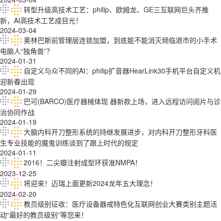
转型升级高技术工艺：philip、欧姆龙、GE三互联网巨头齐推
新，AI高技术工艺成目光！
2024-03-04
奥林巴斯前管理层连锁加盟，到底能不能消灭频临退市的小手术
电脑人“独角兽”？
2024-01-31
自定义与众不同的AI：philip扩音器HearLink30手机平台自定义机
迎新春出现
2024-01-29
巴可(BARCO)医疗器械体现 器新款上场，进入远程访问阅片与诊
治协同作战
2024-01-19
大脑内科开刀整形系统的持继发展进步，对内科开刀整形牙科医
生专业技能的魔鬼训练谈到了跟上时代的规定
2024-01-11
2016！二尖瓣注射成型环获准NMPA！
2023-12-25
将迎来！迈瑞上面更新2024龙年五大理念！
2024-02-20
教员级别征收：医疗设备器戒特色化互联网创业大賽类别主题活
动“最好的教员级别”等您来！