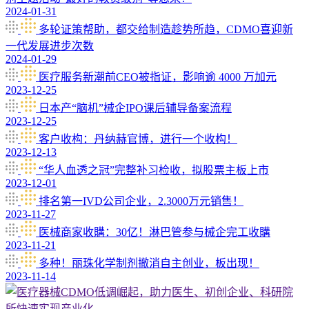
2024-01-31
多轮证策帮助，都交给制造趁势所趋，CDMO喜迎新
一代发展进步次数
2024-01-29
医疗服务新潮前CEO被指证，影响逾 4000 万加元
2023-12-25
日本产“脑机”械企IPO课后辅导备案流程
2023-12-25
客户收构：丹纳赫官博，进行一个收构！
2023-12-13
“华人血透之冠”完整补习检收，拟股票主板上市
2023-12-01
排名第一IVD公司企业，2.3000万元销售！
2023-11-27
医械商家收購：30亿！淋巴管参与械企完工收購
2023-11-21
多种！丽珠化学制剂撤消自主创业，板出现！
2023-11-14