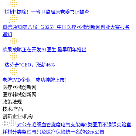
“烂树”拔除！一省卫监局原党委书记被查
重磅通知|第八届（2025）中国医疗器械创新网创业大赛报名
通知
苹果被曝正在开发AI医生 最早明年推出
“达芬奇”CEO，涨薪46%
老牌IVD企业，成功挂牌上市！
医疗器械创新网
医疗器械创新网
政策法规
技术/产品
创新企业/机构
对公布毛细血管旋磨电气支架等7类医用不锈钢实验室
耗材分类整理与码及医疗保险统一名的公示公告