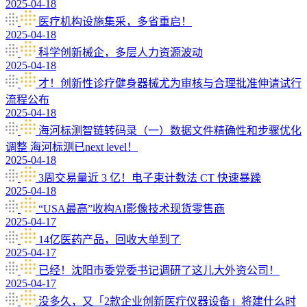
2025-04-18
医疗机构设施集采，多省重启！
2025-04-18
科学创新械企，多层人力资源波动
2025-04-18
才！创新性诊疗健身器械尤为审核与合理批准伸请试行
流程公布
2025-04-18
海河标测智链转码录（一）数据文件精确性和步骤优化
调整 海河标测已next level！
2025-04-18
3周交易量近 3 亿！电子束计数法 CT 快速暴躁
2025-04-18
“USA最高”收构AI影像技术现货零售商
2025-04-17
14亿医药产品，回收大单到了
2025-04-17
已经！沈阳市委党委书记调研了这儿大外资公司！
2025-04-17
没多久，又「2款企业创新医疔仪器设备」将建什么时