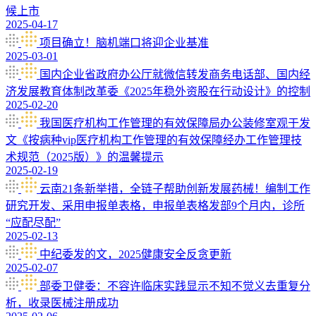
候上市
2025-04-17
项目确立！脑机端口将迎企业基准
2025-03-01
国内企业省政府办公厅就微信转发商务电话部、国内经
济发展教育体制改革委《2025年稳外资股在行动设计》的控制
2025-02-20
我国医疗机构工作管理的有效保障局办公装修室观于发
文《按病种vip医疗机构工作管理的有效保障经办工作管理技
术规范（2025版）》的温馨提示
2025-02-19
云南21条新举措，全链子帮助创新发展药械！编制工作
研究开发、采用申报单表格，申报单表格发部9个月内，诊所
“应配尽配”
2025-02-13
中纪委发的文，2025健康安全反贪更新
2025-02-07
部委卫健委：不容许临床实践显示不知不觉义去重复分
析，收录医械注册成功