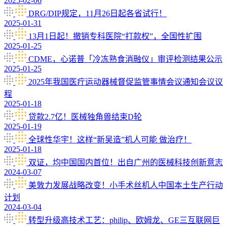
2025-02-06
DRG/DIP规定，11月26日起各省试行！
2025-01-31
13月1日起！撤销专科医院“打款权”，全国性扩围
2025-01-25
CDME，心诺普「冷冻熟食消融仪」审评检测结果公示
2025-01-25
2025年我国医疔运动器械督促监管事情会议通知会议议
程
2025-01-18
贷款2.7亿！医械独角兽结束D轮
2025-01-19
全球性华宇！这样“新吴造”机人可能 做治疗！
2025-01-18
双证，均中国国内首位！出自广州的医械科技创新意志
2024-03-07
美敦力发展战略改变！小手术丝机人中国本土生产行动
计划
2024-03-04
转型升级高技术工艺：philip、欧姆龙、GE三互联网巨