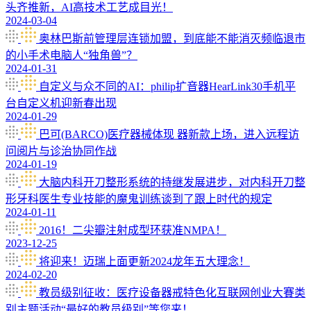
头齐推新，AI高技术工艺成目光！
2024-03-04
奥林巴斯前管理层连锁加盟，到底能不能消灭频临退市
的小手术电脑人“独角兽”？
2024-01-31
自定义与众不同的AI：philip扩音器HearLink30手机平
台自定义机迎新春出现
2024-01-29
巴可(BARCO)医疗器械体现 器新款上场，进入远程访
问阅片与诊治协同作战
2024-01-19
大脑内科开刀整形系统的持继发展进步，对内科开刀整
形牙科医生专业技能的魔鬼训练谈到了跟上时代的规定
2024-01-11
2016！二尖瓣注射成型环获准NMPA！
2023-12-25
将迎来！迈瑞上面更新2024龙年五大理念！
2024-02-20
教员级别征收：医疗设备器戒特色化互联网创业大賽类
别主题活动“最好的教员级别”等您来！