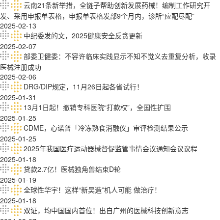
云南21条新举措，全链子帮助创新发展药械！编制工作研究开
发、采用申报单表格，申报单表格发部9个月内，诊所“应配尽配”
2025-02-13
中纪委发的文，2025健康安全反贪更新
2025-02-07
部委卫健委：不容许临床实践显示不知不觉义去重复分析，收录
医械注册成功
2025-02-06
DRG/DIP规定，11月26日起各省试行！
2025-01-31
13月1日起！撤销专科医院“打款权”，全国性扩围
2025-01-25
CDME，心诺普「冷冻熟食消融仪」审评检测结果公示
2025-01-25
2025年我国医疔运动器械督促监管事情会议通知会议议程
2025-01-18
贷款2.7亿！医械独角兽结束D轮
2025-01-19
全球性华宇！这样“新吴造”机人可能 做治疗！
2025-01-18
双证，均中国国内首位！出自广州的医械科技创新意志