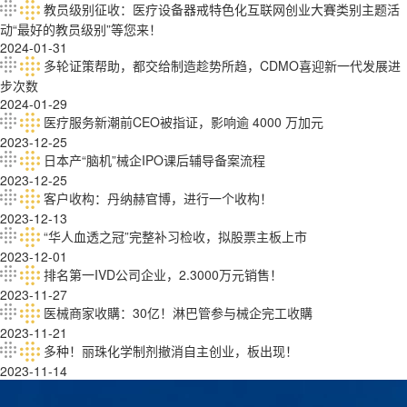
教员级别征收：医疗设备器戒特色化互联网创业大賽类别主题活
动“最好的教员级别”等您来！
2024-01-31
多轮证策帮助，都交给制造趁势所趋，CDMO喜迎新一代发展进
步次数
2024-01-29
医疗服务新潮前CEO被指证，影响逾 4000 万加元
2023-12-25
日本产“脑机”械企IPO课后辅导备案流程
2023-12-25
客户收构：丹纳赫官博，进行一个收构！
2023-12-13
“华人血透之冠”完整补习检收，拟股票主板上市
2023-12-01
排名第一IVD公司企业，2.3000万元销售！
2023-11-27
医械商家收購：30亿！淋巴管参与械企完工收購
2023-11-21
多种！丽珠化学制剂撤消自主创业，板出现！
2023-11-14