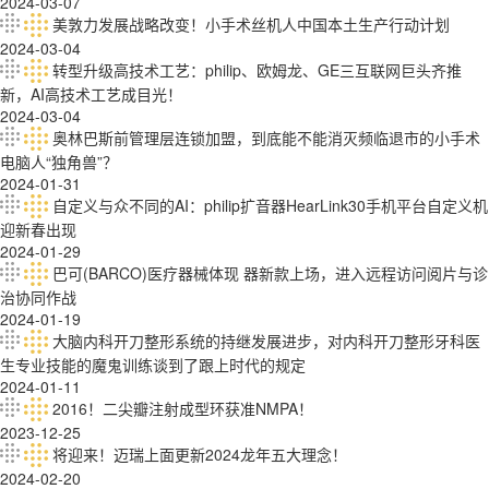
2024-03-07
美敦力发展战略改变！小手术丝机人中国本土生产行动计划
2024-03-04
转型升级高技术工艺：philip、欧姆龙、GE三互联网巨头齐推
新，AI高技术工艺成目光！
2024-03-04
奥林巴斯前管理层连锁加盟，到底能不能消灭频临退市的小手术
电脑人“独角兽”？
2024-01-31
自定义与众不同的AI：philip扩音器HearLink30手机平台自定义机
迎新春出现
2024-01-29
巴可(BARCO)医疗器械体现 器新款上场，进入远程访问阅片与诊
治协同作战
2024-01-19
大脑内科开刀整形系统的持继发展进步，对内科开刀整形牙科医
生专业技能的魔鬼训练谈到了跟上时代的规定
2024-01-11
2016！二尖瓣注射成型环获准NMPA！
2023-12-25
将迎来！迈瑞上面更新2024龙年五大理念！
2024-02-20