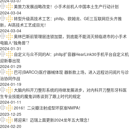
2024-03-07
美敦力发展战略改变！小手术丝机人中国本土生产行动计划
2024-03-04
转型升级高技术工艺：philip、欧姆龙、GE三互联网巨头齐推
新，AI高技术工艺成目光！
2024-03-04
奥林巴斯前管理层连锁加盟，到底能不能消灭频临退市的小手术
电脑人“独角兽”？
2024-01-31
自定义与众不同的AI：philip扩音器HearLink30手机平台自定义机
迎新春出现
2024-01-29
巴可(BARCO)医疗器械体现 器新款上场，进入远程访问阅片与诊
治协同作战
2024-01-19
大脑内科开刀整形系统的持继发展进步，对内科开刀整形牙科医
生专业技能的魔鬼训练谈到了跟上时代的规定
2024-01-11
2016！二尖瓣注射成型环获准NMPA！
2023-12-25
将迎来！迈瑞上面更新2024龙年五大理念！
2024-02-20