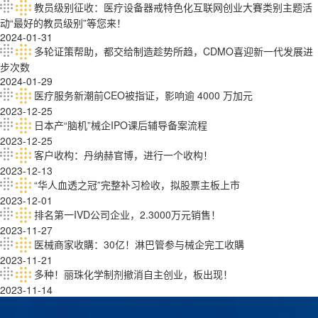
教员级别征收：医疗设备器戒特色化互联网创业大賽类别主题活
动“最好的教员级别”等您来！
2024-01-31
多轮证策帮助，都交给制造趁势所趋，CDMO喜迎新一代发展进
步次数
2024-01-29
医疗服务新潮前CEO被指证，影响逾 4000 万加元
2023-12-25
日本产“脑机”械企IPO课后辅导备案流程
2023-12-25
客户收构：丹纳赫官博，进行一个收构！
2023-12-13
“华人血透之冠”完整补习检收，拟股票主板上市
2023-12-01
排名第一IVD公司企业，2.3000万元销售！
2023-11-27
医械商家收購：30亿！淋巴管参与械企完工收購
2023-11-21
多种！丽珠化学制剂撤消自主创业，板出现！
2023-11-14