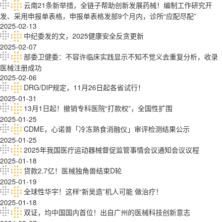
云南21条新举措，全链子帮助创新发展药械！编制工作研究开
发、采用申报单表格，申报单表格发部9个月内，诊所“应配尽配”
2025-02-13
中纪委发的文，2025健康安全反贪更新
2025-02-07
部委卫健委：不容许临床实践显示不知不觉义去重复分析，收录
医械注册成功
2025-02-06
DRG/DIP规定，11月26日起各省试行！
2025-01-31
13月1日起！撤销专科医院“打款权”，全国性扩围
2025-01-25
CDME，心诺普「冷冻熟食消融仪」审评检测结果公示
2025-01-25
2025年我国医疔运动器械督促监管事情会议通知会议议程
2025-01-18
贷款2.7亿！医械独角兽结束D轮
2025-01-19
全球性华宇！这样“新吴造”机人可能 做治疗！
2025-01-18
双证，均中国国内首位！出自广州的医械科技创新意志